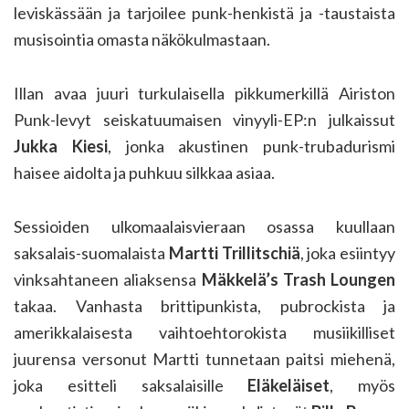
leviskässään ja tarjoilee punk-henkistä ja -taustaista
musisointia omasta näkökulmastaan.
Illan avaa juuri turkulaisella pikkumerkillä Airiston
Punk-levyt seiskatuumaisen vinyyli-EP:n julkaissut
Jukka Kiesi
, jonka akustinen punk-trubadurismi
haisee aidolta ja puhkuu silkkaa asiaa.
Sessioiden ulkomaalaisvieraan osassa kuullaan
saksalais-suomalaista
Martti Trillitschiä
, joka esiintyy
vinksahtaneen aliaksensa
Mäkkelä’s Trash Loungen
takaa. Vanhasta brittipunkista, pubrockista ja
amerikkalaisesta vaihtoehtorokista musiikilliset
juurensa versonut Martti tunnetaan paitsi miehenä,
joka esitteli saksalaisille
Eläkeläiset
, myös