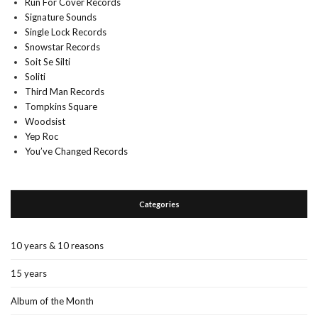
Run For Cover Records
Signature Sounds
Single Lock Records
Snowstar Records
Soit Se Silti
Soliti
Third Man Records
Tompkins Square
Woodsist
Yep Roc
You’ve Changed Records
Categories
10 years & 10 reasons
15 years
Album of the Month