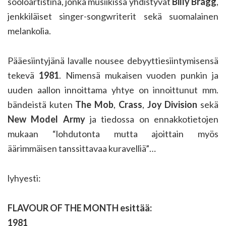
sooloartistina, jonka musiikissa yhdistyvät
Billy Bragg
,
jenkkiläiset singer-songwriterit sekä suomalainen
melankolia.
Pääesiintyjänä lavalle nousee debyyttiesiintymisensä
tekevä
1981
. Nimensä mukaisen vuoden punkin ja
uuden aallon innoittama yhtye on innoittunut mm.
bändeistä kuten
The Mob
,
Crass
,
Joy Division
sekä
New Model Army
ja tiedossa on ennakkotietojen
mukaan “lohdutonta mutta ajoittain myös
äärimmäisen tanssittavaa kuravelliä”…
lyhyesti:
FLAVOUR OF THE MONTH esittää:
1981