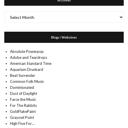
Archives
Archives
Blogs / Webzines
Absolute Powerpop
Adobe and Teardrops
American Standard Time
Aquarium Drunkard
Beat Surrender
Common Folk Music
Dominionated
Dust of Daylight
Farce the Music
For The Rabbits
GoldFlakePaint
Grayowl Point
High Five For…