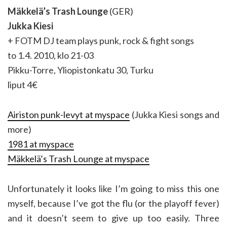
Mäkkelä’s Trash Lounge
(GER)
Jukka Kiesi
+ FOTM DJ team plays punk, rock & fight songs
to 1.4. 2010, klo 21-03
Pikku-Torre, Yliopistonkatu 30, Turku
liput 4€
Airiston punk-levyt at myspace
(Jukka Kiesi songs and
more)
1981 at myspace
Mäkkelä’s Trash Lounge at myspace
Unfortunately it looks like I’m going to miss this one
myself, because I’ve got the flu (or the playoff fever)
and it doesn’t seem to give up too easily. Three