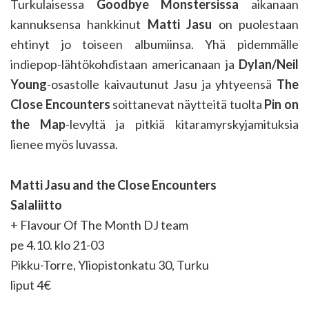
Turkulaisessa
Goodbye Monstersissa
aikanaan
kannuksensa hankkinut
Matti Jasu
on puolestaan
ehtinyt jo toiseen albumiinsa. Yhä pidemmälle
indiepop-lähtökohdistaan americanaan ja
Dylan/Neil
Young
-osastolle kaivautunut Jasu ja yhtyeensä
The
Close Encounters
soittanevat näytteitä tuolta
Pin on
the Map
-levyltä ja pitkiä kitaramyrskyjamituksia
lienee myös luvassa.
Matti Jasu and the Close Encounters
Salaliitto
+ Flavour Of The Month DJ team
pe 4.10. klo 21-03
Pikku-Torre, Yliopistonkatu 30, Turku
liput 4€