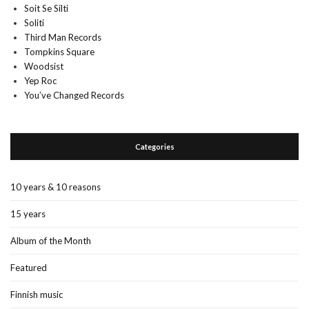
Soit Se Silti
Soliti
Third Man Records
Tompkins Square
Woodsist
Yep Roc
You’ve Changed Records
Categories
10 years & 10 reasons
15 years
Album of the Month
Featured
Finnish music