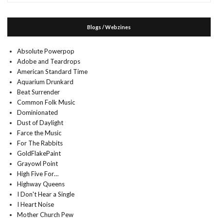
Blogs / Webzines
Absolute Powerpop
Adobe and Teardrops
American Standard Time
Aquarium Drunkard
Beat Surrender
Common Folk Music
Dominionated
Dust of Daylight
Farce the Music
For The Rabbits
GoldFlakePaint
Grayowl Point
High Five For…
Highway Queens
I Don't Hear a Single
I Heart Noise
Mother Church Pew