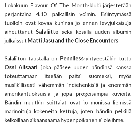
Lokakuun Flavour Of The Month-klubi järjestetään
perjantaina 4.10. paikallisin voimin. Esiintymässä
tuolloin ovat kovaa kuhinaa jo ennen levyjulkaisuja
aiheuttanut
Salaliitto
sekä kesällä uuden albumin
julkaissut
Matti Jasu and the Close Encounters
.
Salaliiton taustalla on
Penniless
-yhtyeestäkin tuttu
Ossi Alisaari
, joka pääsee uuden bändinsä kanssa
toteuttamaan itseään paitsi suomeksi, myös
musiikillisesti vähemmän indiehenkisiä ja enemmän
amerikantuoksuisia ja jopa progeisampia kuvioita.
Bändin muutkin soittajat ovat jo monissa liemissä
marinoituja kokeneita kettuja, joten bändin pelkillä
keikoillaan aikaansaama hypenpoikanen ei ole ihme.