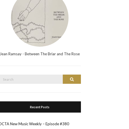
Jean Ramsay - Between The Briar and The Rose
Search
Search
or:
Recent Posts
OCTA New Music Weekly – Episode #380