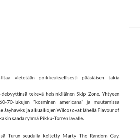
aa vietetään poikkeuksellisesti pääsiäisen takia
-debyyttinsä tekevä helsinkiläinen Skip Zone. Yhtyeen
y, 60-70-lukujen ”kosminen americana” ja muutamissa
e Jayhawks ja alkuaikojen Wilco) ovat lähellä Flavour of
ikakin saada ryhmä Pikku-Torren lavalle.
ssä Turun seudulla keitetty Marty The Random Guy.