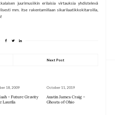
alaisen juurimusiikin erilaisia virtauksia yhdistelevä
sesti mm. itse rakentamillaan sikarilaatikkokitaroilla,
ä!
Next Post
er 18, 2009
October 11, 2019
ash – Future Gravity
Austin James Craig –
e Laurila
Ghosts of Ohio