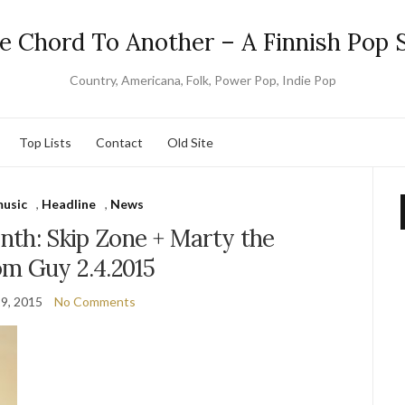
e Chord To Another – A Finnish Pop S
Country, Americana, Folk, Power Pop, Indie Pop
Top Lists
Contact
Old Site
music
,
Headline
,
News
nth: Skip Zone + Marty the
m Guy 2.4.2015
9, 2015
No Comments