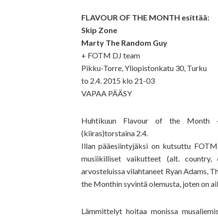
FLAVOUR OF THE MONTH esittää:
Skip Zone
Marty The Random Guy
+ FOTM DJ team
Pikku-Torre, Yliopistonkatu 30, Turku
to 2.4. 2015 klo 21-03
VAPAA PÄÄSY
Huhtikuun Flavour of the Month -ilt
(kiiras)torstaina 2.4.
Illan pääesiintyjäksi on kutsuttu FOTM
musiikilliset vaikutteet (alt. countr
arvosteluissa vilahtaneet Ryan Adams, Th
the Monthin syvintä olemusta, joten on a
Lämmittelyt hoitaa monissa musaliemi