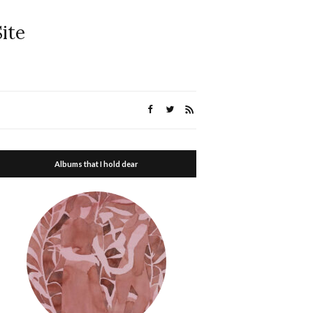
ite
Albums that I hold dear