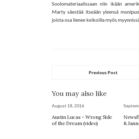
Soolomateriaalissaan niin ikään amerikk
Marty säestää itseään yleensä monipuoli
joista osa lienee keikoilla myös myynniss
Previous Post
You may also like
August 18, 2016
Septemb
Austin Lucas – Wrong Side
Newsfl
of the Dream (video)
& Jann