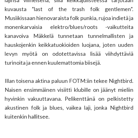
lajinsa viimeisenä, sillä keikkajulisteessa tarjotaan
kuvausta ”last of the trash folk gentlemen”.
Musiikissaan hienovaraista folk punkia, rujoa indietä ja
monenkarvaisia elektro/blues/roots -vaikutteita
kanavoiva Mäkkelä tunnetaan tunnelmallisten ja
hauskojenkin keikkatuokioiden luojana, joten uuden
levyn myötä on odotettavissa lisää viihdyttäviä
turinoita ja ennen kuulemattomia biisejä.
Illan toisena aktina paluun FOTM:iin tekee Nightbird.
Naisen ensimmäinen visiitti klubille on jäänyt mieliin
hyvinkin vakuuttavana. Pelikenttänä on pelkistetty
akustinen folk ja blues, vaikea laji, jonka Nightbird
kuitenkin hallitsee.