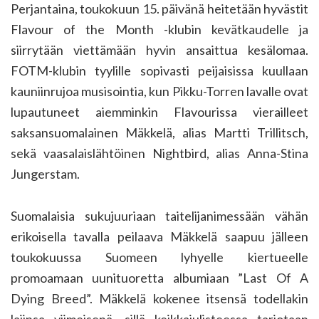
Perjantaina, toukokuun 15. päivänä heitetään hyvästit
Flavour of the Month -klubin kevätkaudelle ja
siirrytään viettämään hyvin ansaittua kesälomaa.
FOTM-klubin tyylille sopivasti peijaisissa kuullaan
kauniinrujoa musisointia, kun Pikku-Torren lavalle ovat
lupautuneet aiemminkin Flavourissa vierailleet
saksansuomalainen Mäkkelä, alias Martti Trillitsch,
sekä vaasalaislähtöinen Nightbird, alias Anna-Stina
Jungerstam.
Suomalaisia sukujuuriaan taitelijanimessään vähän
erikoisella tavalla peilaava Mäkkelä saapuu jälleen
toukokuussa Suomeen lyhyelle kiertueelle
promoamaan uunituoretta albumiaan ”Last Of A
Dying Breed”. Mäkkelä kokenee itsensä todellakin