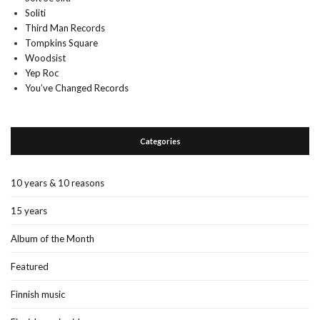
Soliti
Third Man Records
Tompkins Square
Woodsist
Yep Roc
You’ve Changed Records
Categories
10 years & 10 reasons
15 years
Album of the Month
Featured
Finnish music