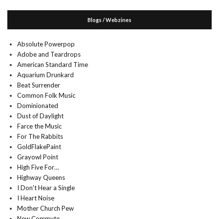
Blogs / Webzines
Absolute Powerpop
Adobe and Teardrops
American Standard Time
Aquarium Drunkard
Beat Surrender
Common Folk Music
Dominionated
Dust of Daylight
Farce the Music
For The Rabbits
GoldFlakePaint
Grayowl Point
High Five For…
Highway Queens
I Don't Hear a Single
I Heart Noise
Mother Church Pew
New Commute